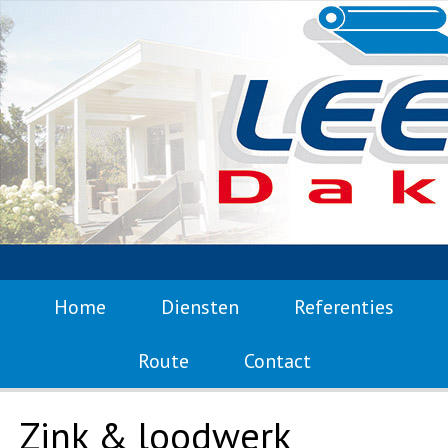
Home
Diensten
Referenties
Route
Contact
Zink & loodwerk